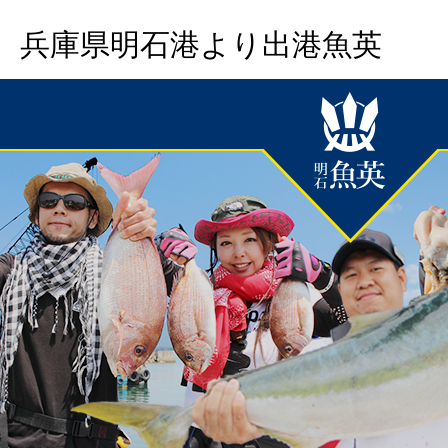
兵庫県明石港より出港魚英