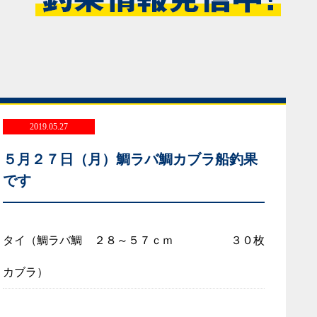
2019.05.27
５月２７日（月）鯛ラバ鯛カブラ船釣果
です
タイ（鯛ラバ鯛
２８～５７ｃｍ
３０枚
カブラ）