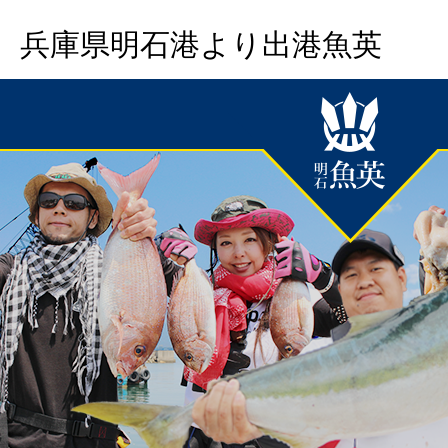
兵庫県明石港より出港魚英