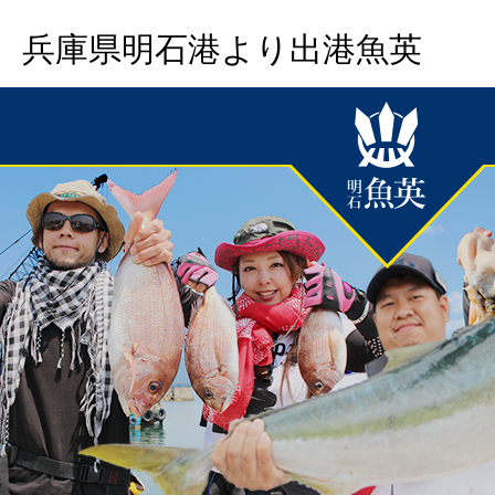
兵庫県明石港より出港魚英