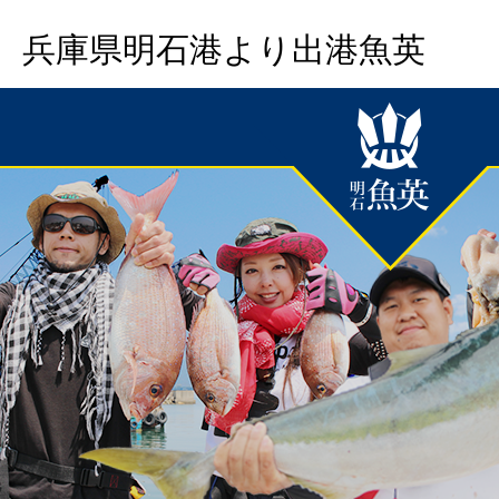
兵庫県明石港より出港魚英