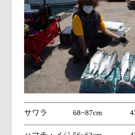
サワラ
68~87cm
4
ハマチ・メジ
56~63cm