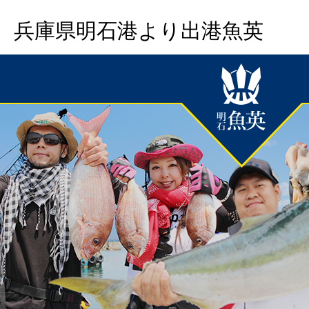
兵庫県明石港より出港魚英