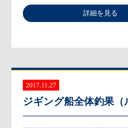
詳細を見る
2017.11.27
ジギング船全体釣果（