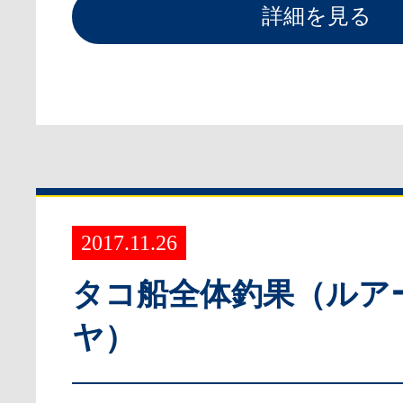
詳細を見る
2017.11.26
タコ船全体釣果（ルア
ヤ）