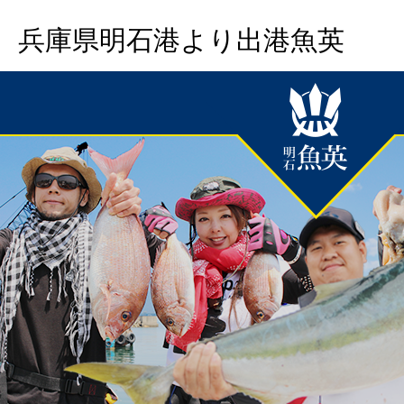
兵庫県明石港より出港魚英