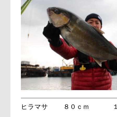
ヒラマサ
８０ｃｍ