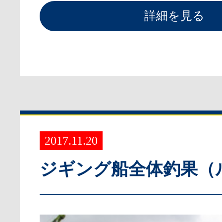
詳細を見る
2017.11.20
ジギング船全体釣果（