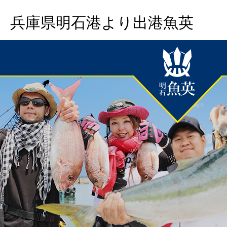
兵庫県明石港より出港魚英