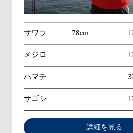
サワラ
78cm
メジロ
ハマチ
サゴシ
詳細を見る