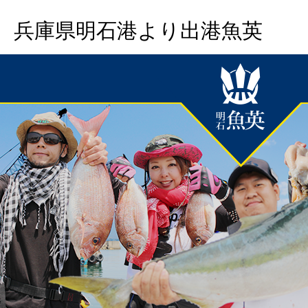
兵庫県明石港より出港魚英