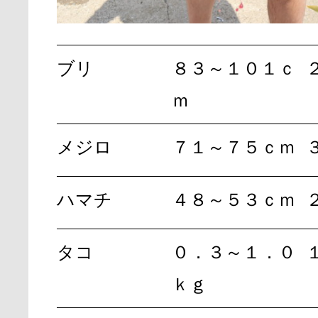
ブリ
８３～１０１ｃ
ｍ
メジロ
７１～７５ｃｍ
ハマチ
４８～５３ｃｍ
タコ
０．３～１．０
ｋｇ