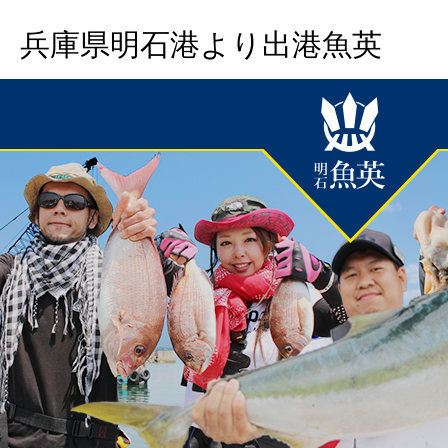
兵庫県明石港より出港魚英