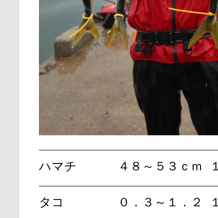
ハマチ
４８～５３ｃｍ
タコ
０．３～１．２