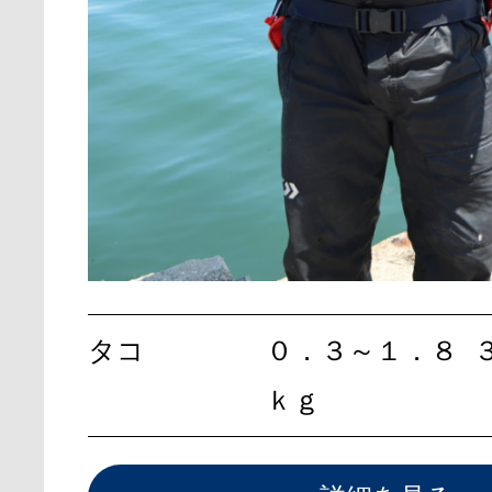
タコ
０．３～１．８
ｋｇ