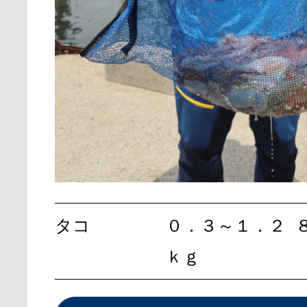
タコ
０．３～１．２
ｋｇ