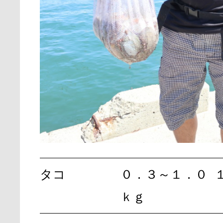
タコ
０．３～１．０
ｋｇ