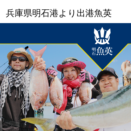
兵庫県明石港より出港魚英