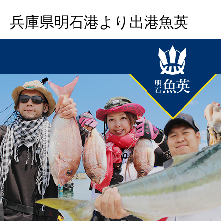
兵庫県明石港より出港魚英