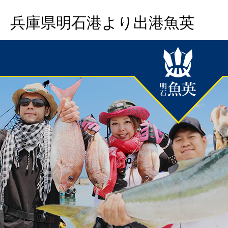
兵庫県明石港より出港魚英