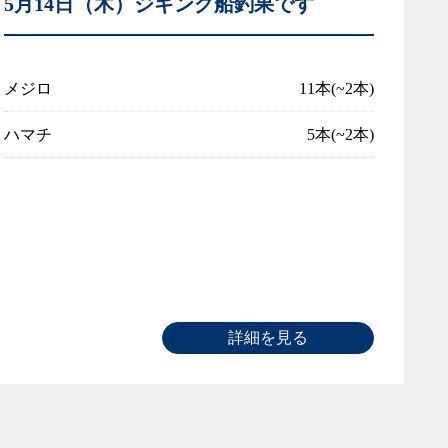
5月14日（木）ジギング船釣果です
メジロ
11本(~2本)
ハマチ
5本(~2本)
詳細を見る