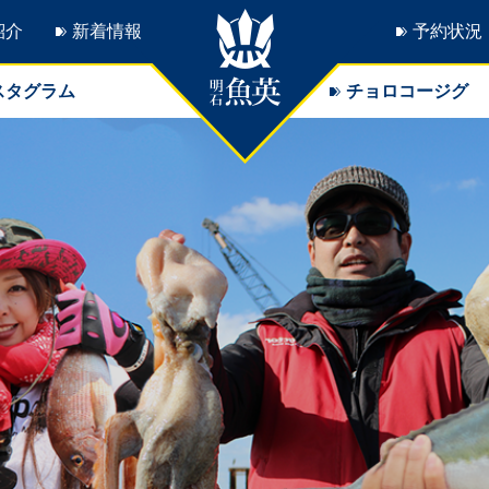
紹介
新着情報
予約状況
スタグラム
チョロコージグ