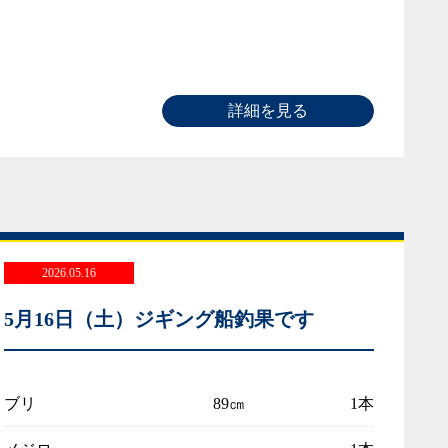
詳細を見る
2026.05.16
5月16日（土）ジギング船釣果です
ブリ
89㎝
1本