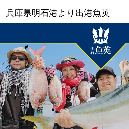
兵庫県明石港より出港魚英