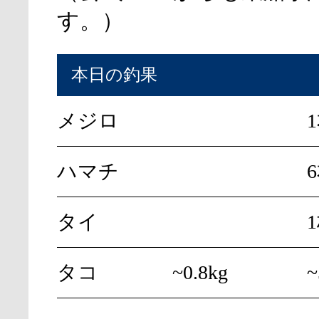
す。）
本日の釣果
メジロ
ハマチ
6
タイ
タコ
~0.8kg