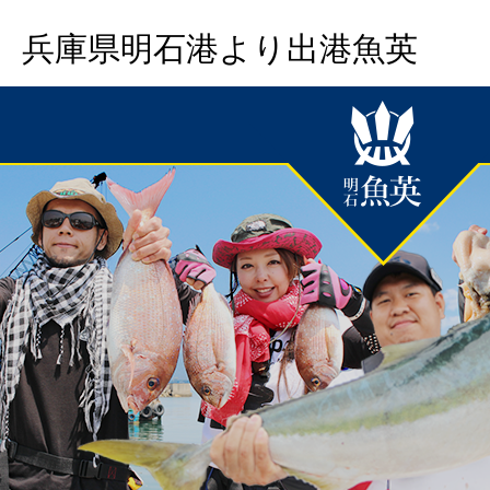
兵庫県明石港より出港魚英