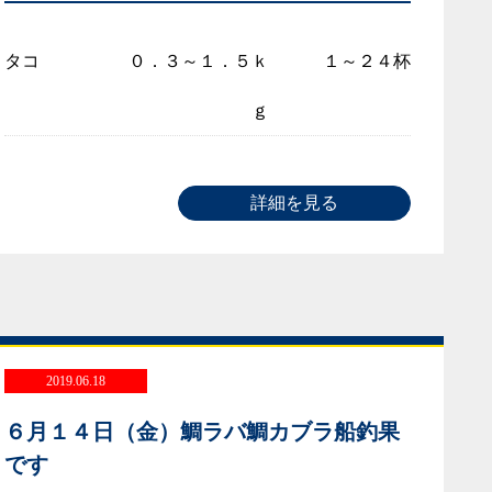
タコ
０．３～１．５ｋ
１～２４杯
ｇ
詳細を見る
2019.06.18
６月１４日（金）鯛ラバ鯛カブラ船釣果
です