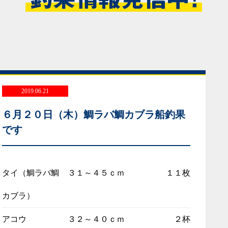
2019.06.21
６月２０日（木）鯛ラバ鯛カブラ船釣果
です
タイ（鯛ラバ鯛
３１～４５ｃｍ
１１枚
カブラ）
アコウ
３２～４０ｃｍ
２杯