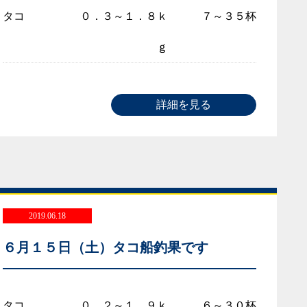
タコ
０．３～１．８ｋ
７～３５杯
ｇ
詳細を見る
2019.06.18
６月１５日（土）タコ船釣果です
タコ
０．２～１．９ｋ
６～３０杯