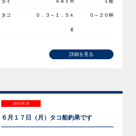
タイ
４８ｃｍ
１枚
タコ
０．３～１．５ｋ
０～２０杯
ｇ
詳細を見る
2019.06.18
６月１７日（月）タコ船釣果です