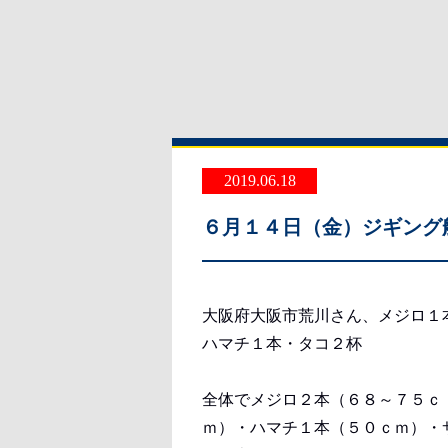
2019.06.18
６月１４日（金）ジギング
大阪府大阪市荒川さん、メジロ１
ハマチ１本・タコ２杯
全体でメジロ２本（６８～７５ｃ
ｍ）・ハマチ１本（５０ｃｍ）・