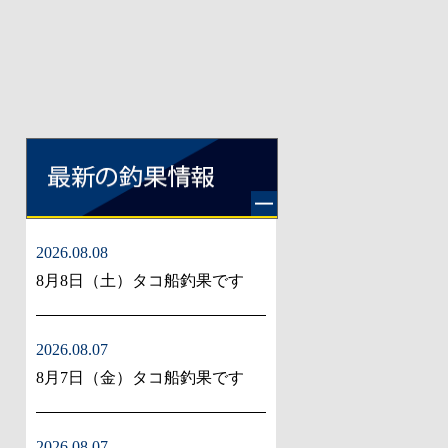
2026.08.08
8月8日（土）タコ船釣果です
2026.08.07
8月7日（金）タコ船釣果です
2026.08.07