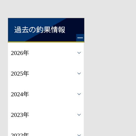
2026年
2025年
2024年
2023年
2022年