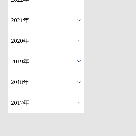
2021年
2020年
2019年
2018年
2017年