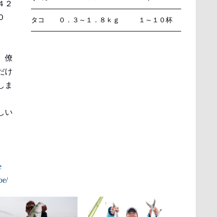
４２
０
タコ
０．３～１．８ｋｇ
１～１０杯
、僚
だけ
しま
しい
e
oe/