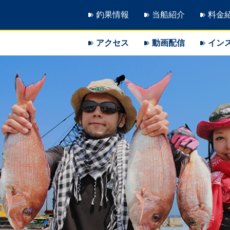
釣果情報
当船紹介
料金
アクセス
動画配信
イン