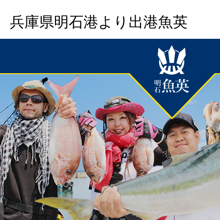
兵庫県明石港より出港魚英