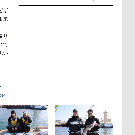
ビギ
出来
帰り
れて
思い
e
oe/