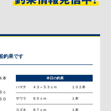
船釣果です
４本
本日の釣果
ハマチ
４３～５３ｃｍ
１０２本
３ｃ
サワラ
６０ｃｍ
１本
６０
スズキ
６７ｃｍ
１本