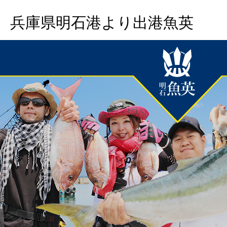
兵庫県明石港より出港魚英