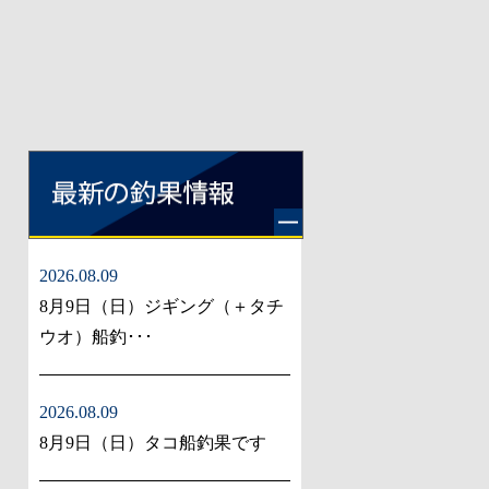
2026.08.09
8月9日（日）ジギング（＋タチ
ウオ）船釣･･･
2026.08.09
8月9日（日）タコ船釣果です