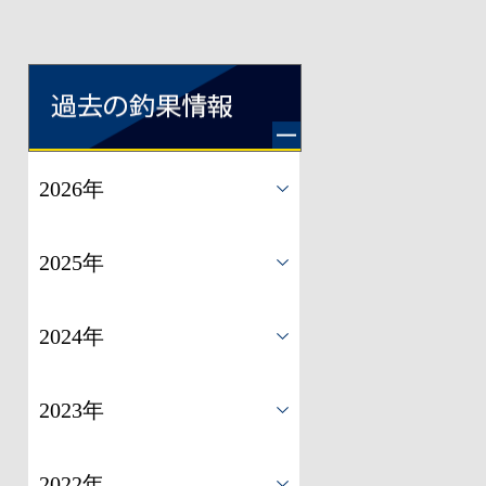
2026年
2025年
2024年
2023年
2022年