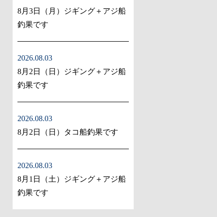
8月3日（月）ジギング＋アジ船
釣果です
2026.08.03
8月2日（日）ジギング＋アジ船
釣果です
2026.08.03
8月2日（日）タコ船釣果です
2026.08.03
8月1日（土）ジギング＋アジ船
釣果です