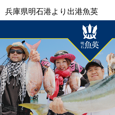
兵庫県明石港より出港魚英