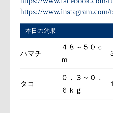
https://www.facebook.com/t
https://www.instagram.com/t
本日の釣果
４８～５０ｃ
ハマチ
ｍ
０．３～０．
タコ
６ｋｇ