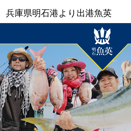
兵庫県明石港より出港魚英