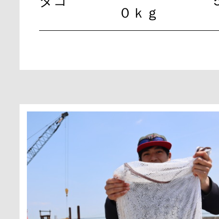
タコ
０ｋｇ