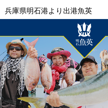
兵庫県明石港より出港魚英