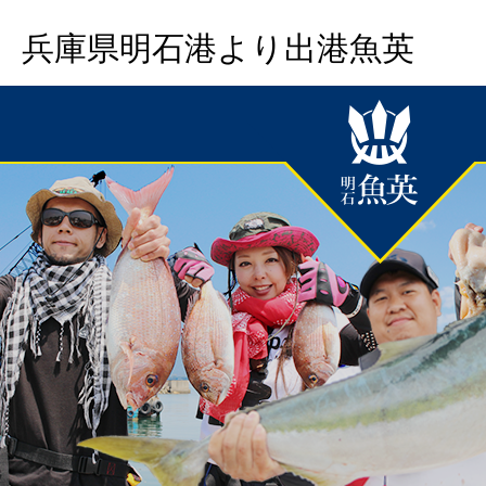
兵庫県明石港より出港魚英