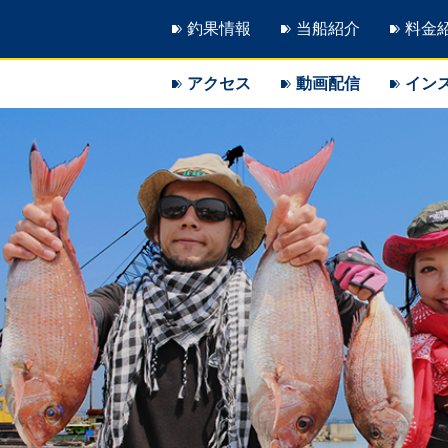
釣果情報
当船紹介
料金
アクセス
動画配信
イン