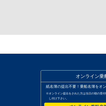
オンライン乗
紙名簿の提出不要！乗船名簿をオ
※オンライン提出をされた方は当日の朝の受付
し付け下さい。