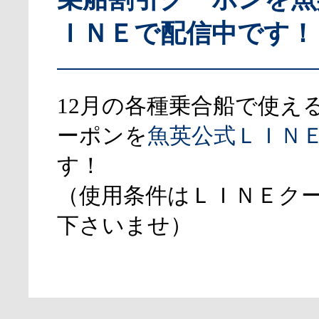
ＩＮＥで配信中です！
12月の各種乗合船で使え
ーポンを
魚英公式ＬＩＮ
す！
（使用条件はＬＩＮＥク
下さいませ）