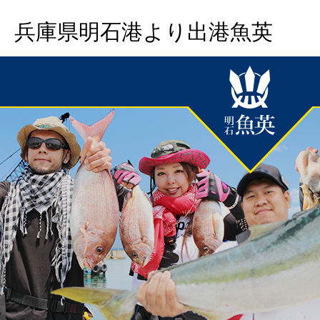
兵庫県明石港より出港魚英