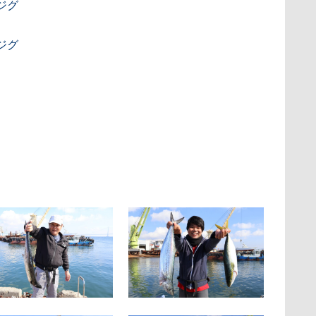
ジグ
ジグ