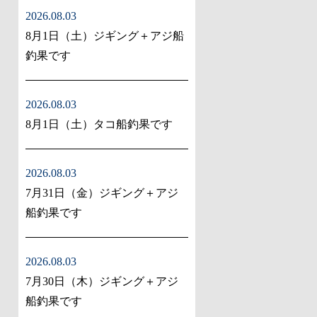
2026.08.03
8月1日（土）ジギング＋アジ船
釣果です
2026.08.03
8月1日（土）タコ船釣果です
2026.08.03
7月31日（金）ジギング＋アジ
船釣果です
2026.08.03
7月30日（木）ジギング＋アジ
船釣果です