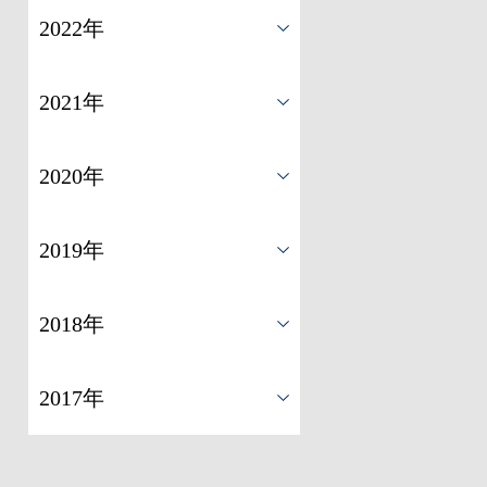
2022年
2021年
2020年
2019年
2018年
2017年