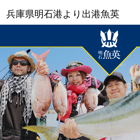
兵庫県明石港より出港魚英