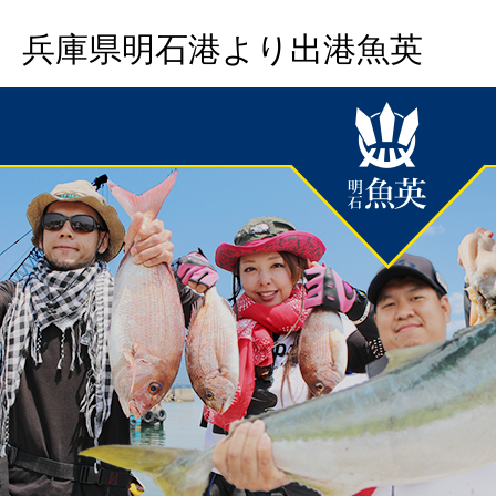
兵庫県明石港より出港魚英