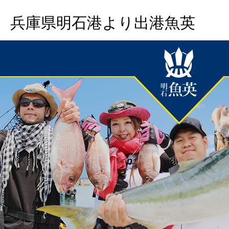
兵庫県明石港より出港魚英