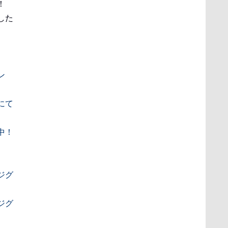
！
した
ン
にて
中！
ジグ
ジグ