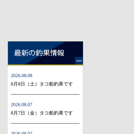
2026.08.08
8月8日（土）タコ船釣果です
2026.08.07
8月7日（金）タコ船釣果です
2026.08.07