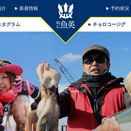
紹介
新着情報
予約状況
スタグラム
チョロコージグ