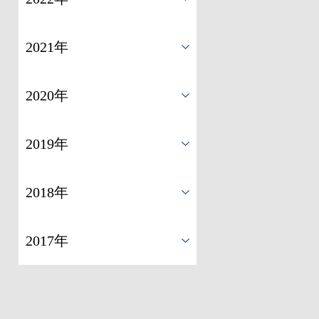
2021年
2020年
2019年
2018年
2017年