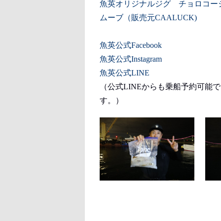
魚英オリジナルジグ チョロコー
ムーブ（販売元CAALUCK)
魚英公式Facebook
魚英公式Instagram
魚英公式LINE
（公式LINEからも乗船予約可能で
す。）