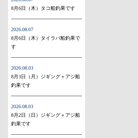
8月6日（木）タコ船釣果です
2026.08.07
8月6日（木）タイラバ船釣果で
す
2026.08.03
8月3日（月）ジギング＋アジ船
釣果です
2026.08.03
8月2日（日）ジギング＋アジ船
釣果です