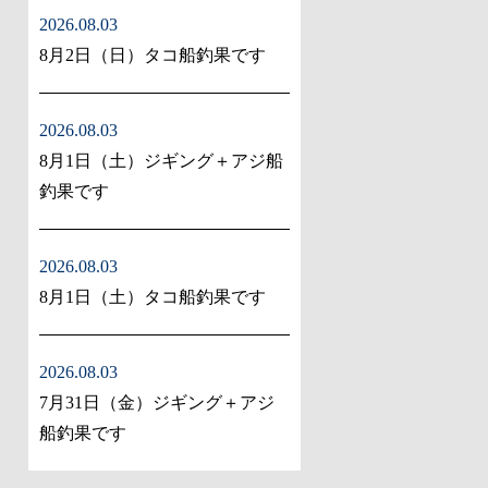
2026.08.03
8月2日（日）タコ船釣果です
2026.08.03
8月1日（土）ジギング＋アジ船
釣果です
2026.08.03
8月1日（土）タコ船釣果です
2026.08.03
7月31日（金）ジギング＋アジ
船釣果です