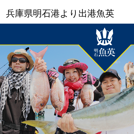
兵庫県明石港より出港魚英