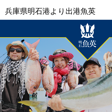
兵庫県明石港より出港魚英