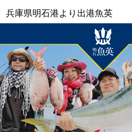
兵庫県明石港より出港魚英