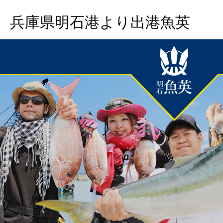
兵庫県明石港より出港魚英