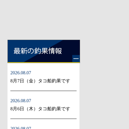
2026.08.07
8月7日（金）タコ船釣果です
2026.08.07
8月6日（木）タコ船釣果です
2026.08.07