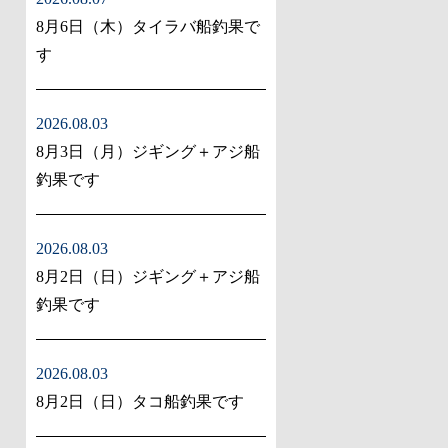
8月6日（木）タイラバ船釣果で
す
2026.08.03
8月3日（月）ジギング＋アジ船
釣果です
2026.08.03
8月2日（日）ジギング＋アジ船
釣果です
2026.08.03
8月2日（日）タコ船釣果です