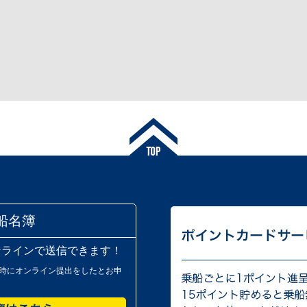
船名簿
ンラインで送信できます！
時にオンライン提出をしたとお申