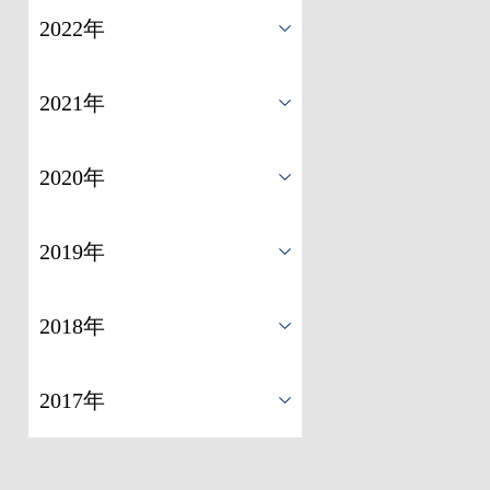
2022年
2021年
2020年
2019年
2018年
2017年