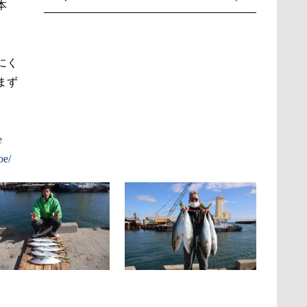
本
にく
まず
e
oe/