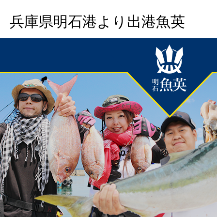
兵庫県明石港より出港魚英