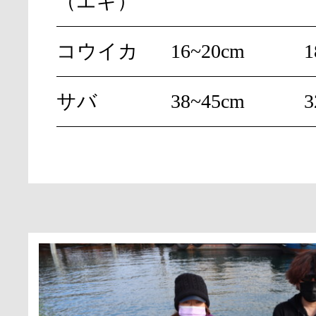
（エギ）
コウイカ
16~20cm
サバ
38~45cm