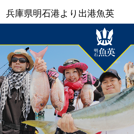
兵庫県明石港より出港魚英