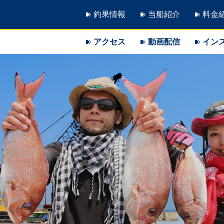
釣果情報
当船紹介
料金
アクセス
動画配信
イン