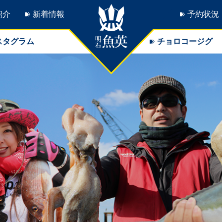
紹介
新着情報
予約状況
スタグラム
チョロコージグ