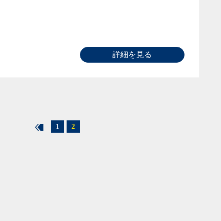
詳細を見る
1
2