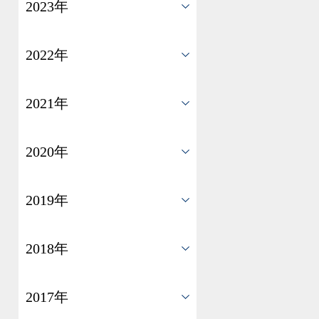
2023年
2022年
2021年
2020年
2019年
2018年
2017年