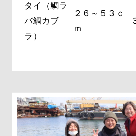
タイ（鯛ラ
２６～５３ｃ
バ鯛カブ
ｍ
ラ）