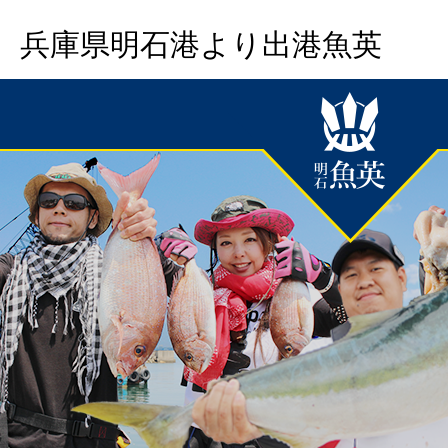
兵庫県明石港より出港魚英