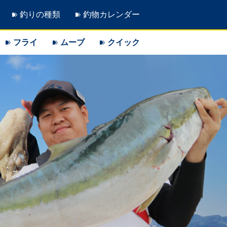
釣りの種類
釣物カレンダー
フライ
ムーブ
クイック