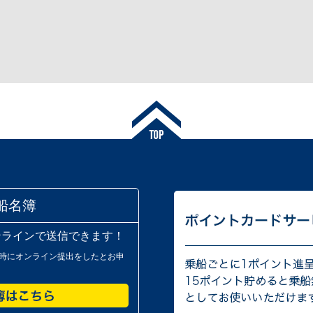
船名簿
ンラインで送信できます！
時にオンライン提出をしたとお申