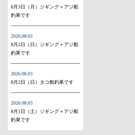
8月3日（月）ジギング＋アジ船
釣果です
2026.08.03
8月2日（日）ジギング＋アジ船
釣果です
2026.08.03
8月2日（日）タコ船釣果です
2026.08.03
8月1日（土）ジギング＋アジ船
釣果です