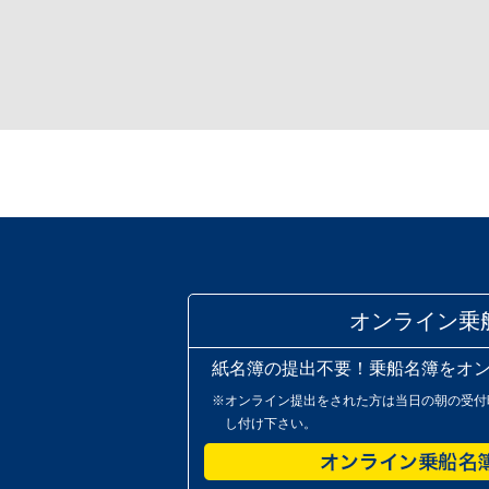
オンライン乗
紙名簿の提出不要！乗船名簿をオ
※オンライン提出をされた方は当日の朝の受付
し付け下さい。