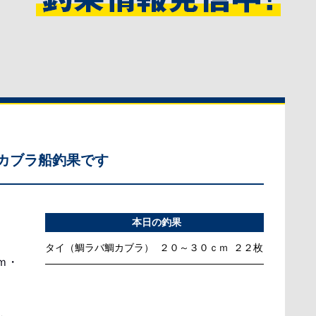
カブラ船釣果です
本日の釣果
タイ（鯛ラバ鯛カブラ）
２０～３０ｃｍ
２２枚
ｍ・