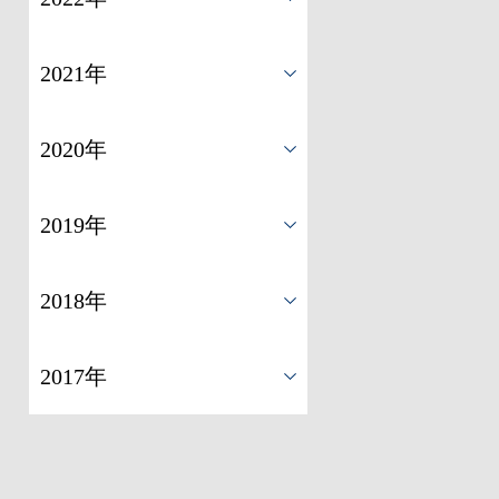
2021年
2020年
2019年
2018年
2017年