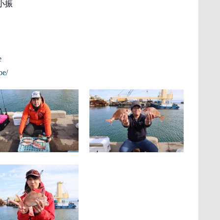
小振
e
oe/