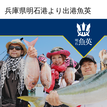
兵庫県明石港より出港魚英