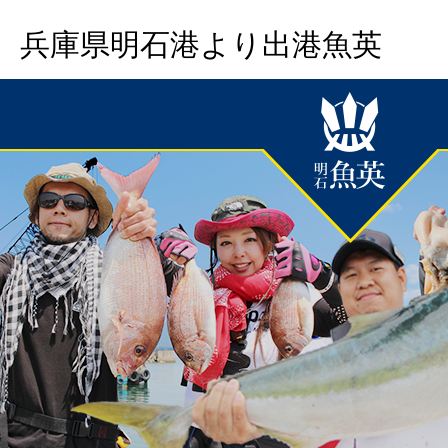
兵庫県明石港より出港魚英