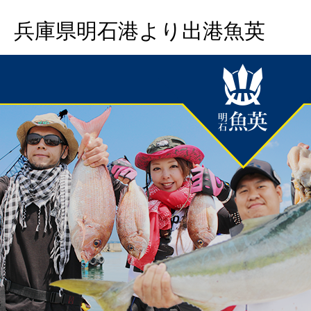
兵庫県明石港より出港魚英