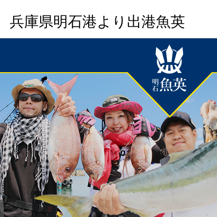
兵庫県明石港より出港魚英