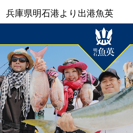
兵庫県明石港より出港魚英