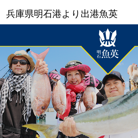
兵庫県明石港より出港魚英